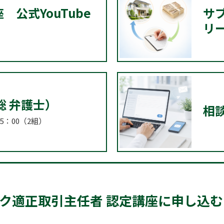
公式YouTube
サ
リ
聡 弁護士）
相
15：00（2組）
ク適正取引主任者 認定講座に申し込む