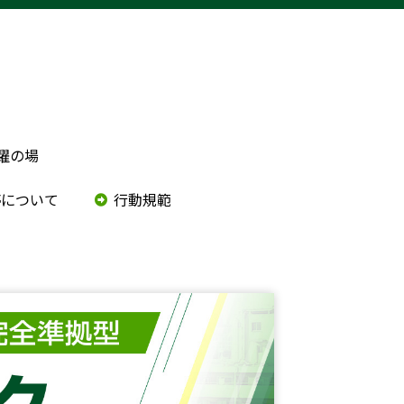
躍の場
停について
行動規範